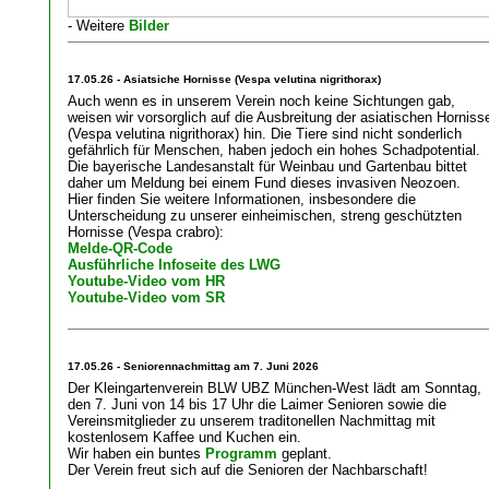
- Weitere
Bilder
17.05.26 - Asiatsiche Hornisse (Vespa velutina nigrithorax)
Auch wenn es in unserem Verein noch keine Sichtungen gab,
weisen wir vorsorglich auf die Ausbreitung der asiatischen Horniss
(Vespa velutina nigrithorax) hin. Die Tiere sind nicht sonderlich
gefährlich für Menschen, haben jedoch ein hohes Schadpotential.
Die bayerische Landesanstalt für Weinbau und Gartenbau bittet
daher um Meldung bei einem Fund dieses invasiven Neozoen.
Hier finden Sie weitere Informationen, insbesondere die
Unterscheidung zu unserer einheimischen, streng geschützten
Hornisse (Vespa crabro):
Melde-QR-Code
Ausführliche Infoseite des LWG
Youtube-Video vom HR
Youtube-Video vom SR
17.05.26 - Seniorennachmittag am 7. Juni 2026
Der Kleingartenverein BLW UBZ München-West lädt am Sonntag,
den 7. Juni von 14 bis 17 Uhr die Laimer Senioren sowie die
Vereinsmitglieder zu unserem traditonellen Nachmittag mit
kostenlosem Kaffee und Kuchen ein.
Wir haben ein buntes
Programm
geplant.
Der Verein freut sich auf die Senioren der Nachbarschaft!